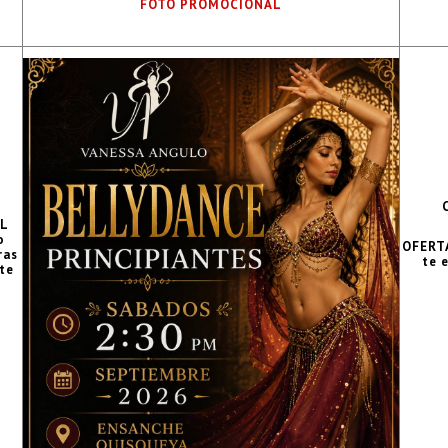
FOTO PROMOCIONAL
L
o
OFERTA
ras
te 
te