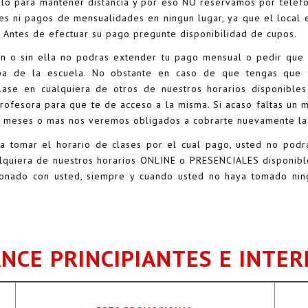
 para mantener distancia y por eso NO reservamos por teléfono
 ni pagos de mensualidades en ningun lugar, ya que el local e
. Antes de efectuar su pago pregunte disponibilidad de cupos.
ación o sin ella no podras extender tu pago mensual o pedir que
pa de la escuela. No obstante en caso de que tengas que fa
lase en cualquiera de otros de nuestros horarios disponible
a profesora para que te de acceso a la misma. Si acaso faltas un
 2 meses o mas nos veremos obligados a cobrarte nuevamente la 
tomar el horario de clases por el cual pago, usted no podrá
alquiera de nuestros horarios ONLINE o PRESENCIALES disponibl
cionado con usted, siempre y cuando usted no haya tomado ni
NCE PRINCIPIANTES E INTERM