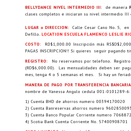
BELLYDANCE NIVEL INTERMEDIO III:
de manera
P
clases completos e iniciaran su nivel intermedio II
LUGAR o DIRECCION:
Calle Cesar Cano No. 5, en 
Defillo
.
LOCATION ESCUELA FLAMENCO LESLIE RI
COSTO:
RD$1,000.00 Inscripción más RS$D$2,000
PAGAS INSCRIPCION!! Si quieres seguir pagando ti
REGISTRO:
No reservamos por telefono. Registro
(RD$6,000.00).
Las mensualidades deben ser paga
mes, tenga 4 o 5 semanas el mes. Si hay un feriad
MANERA DE PAGO POR TRANSFERENCIA BANCARIA
nombre de Vanessa Angulo cedula 001-0101289-6:
1) Cuenta BHD de ahorros numero 00394170020
2) Cuenta Banreservas ahorros numero 960285009
3) Cuenta Banco Popular Corriente numero 706887
4) Scotia Bank Cuenta Corriente No. 57400908701