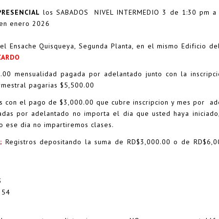
RESENCIAL
los SABADOS NIVEL INTERMEDIO 3 de 1:30 pm a 2:
I en enero 2026
el Ensache Quisqueya, Segunda Planta, en el mismo Edificio del
CARDO
.00 mensualidad pagada por adelantado junto con la inscri
rmestral pagarias $5,500.00
s con el pago de $3,000.00 que cubre inscripcion y mes por ad
das por adelantado no importa el dia que usted haya iniciado
o ese dia no impartiremos clases.
;
Registros depositando la suma de RD$3,000.00 o de RD$6,0
3
254