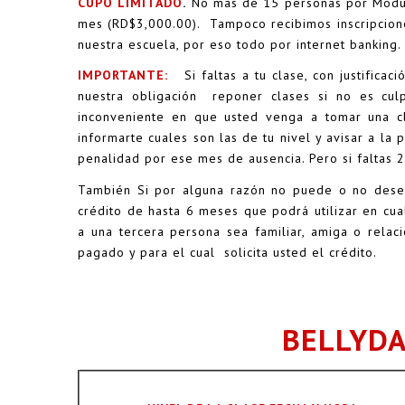
C
UPO LIMITADO
.
No mas de 15 personas por Modulo
mes (RD$3,000.00). Tampoco recibimos inscripciones
nuestra escuela, por eso todo por internet banking
IMPORTANTE:
Si faltas a tu clase, con justific
nuestra obligación reponer clases si no es cul
inconveniente en que usted venga a tomar una c
informarte cuales son las de tu nivel y avisar a l
penalidad por ese mes de ausencia. Pero si faltas
También Si por alguna razón no puede o no desea 
crédito de hasta 6 meses que podrá utilizar en cu
a una tercera persona sea familiar, amiga o rela
pagado y para el cual solicita usted el crédito.
BELLYDA