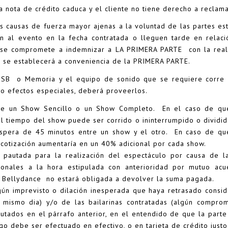
a nota de crédito caduca y el cliente no tiene derecho a reclama
s causas de fuerza mayor ajenas a la voluntad de las partes e
n al evento en la fecha contratada o lleguen tarde en rela
e compromete a indemnizar a LA PRIMERA PARTE con la realiz
e se establecerá a conveniencia de la PRIMERA PARTE.
SB o Memoria y el equipo de sonido que se requiere corre p
 o efectos especiales, deberá proveerlos.
 un Show Sencillo o un Show Completo. En el caso de que 
 tiempo del show puede ser corrido o ininterrumpido o dividid
spera de 45 minutos entre un show y el otro. En caso de qu
 cotización aumentaría en un 40% adicional por cada show.
a pautada para la realización del espectáculo por causa de
onales a la hora estipulada con anterioridad por mutuo acuer
u Bellydance no estará obligada a devolver la suma pagada.
ún imprevisto o dilación inesperada que haya retrasado consid
 mismo dia) y/o de las bailarinas contratadas (algún comprom
pautados en el párrafo anterior, en el entendido de que la pa
go debe ser efectuado en efectivo, o en tarjeta de crédito justo