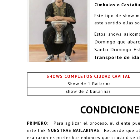
Címbalos
o
Castañu
Este tipo de show m
este sentido ellas s
Estos shows asicomo
Domingo que abarca
Santo Domingo Est
transporte de ida
SHOWS COMPLETOS CIUDAD CAPITAL
Show de 1 Bailarina
show de 2 bailarinas
CONDICION
PRIMERO:
Para agilizar el proceso, el cliente p
este link
NUESTRAS BAILARINAS
.
Recuerde que al m
esa razón es preferible entonces que si usted se de