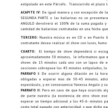
estipulado en este Párrafo. Transcurrido el plazo l
ACAPITE IV:
De igual manera y con excepción de la
SEGUNDA PARTE o las bailarinas no se presentara
ANGULO devolverá el 100% de la suma pagada y s
cantidad de bailarinas contratadas en una fecha qu
TERCERO:
Nuestra música es en CD o en Puerto U
contratante desea realizar el show con luces, humo
CUARTO:
El tiempo de show dependerá si escoge
aproximadamente 30 minutos, le informamos que el
shows de 15 minutos cada uno con un lapso de e
secciones sobrepase los 45 minutos estipulados, la
PARRAFO I:
De ocurrir alguna dilación en la hor
obligadas a esperar mas de 30-45 minutos, adici
espectáculo, y en consecuencia Vanessa Angulo y s
PARRAFO II:
Pero en caso de que haya ocurrido alg
de parte nuestra (la existencia de otro show ese
esperar un tiempo adicional a los 45-6- minutos 
costo total pagado con anterioridad, y que dicho pa