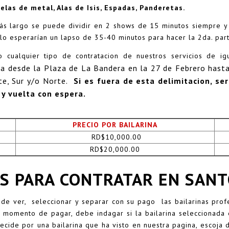
elas
de metal, Alas de Isis, Espadas, Panderetas.
ás largo se puede dividir en 2 shows de 15 minutos siempre y 
olo esperarían un lapso de 35-40 minutos para hacer la 2da. par
 cualquier tipo de contratacion de nuestros servicios de i
 desde la Plaza de La Bandera en la 27 de Febrero hasta l
e, Sur y/o Norte.
Si es fuera de esta delimitacion, ser
 y vuelta con espera.
PRECIO POR BAILARINA
RD$10,000.00
RD$20,000.00
ES PARA CONTRATAR EN SAN
uede ver, seleccionar y separar con su pago las bailarinas pr
omento de pagar, debe indagar si la bailarina seleccionada e
cide por una bailarina que ha visto en nuestra pagina, escoja d