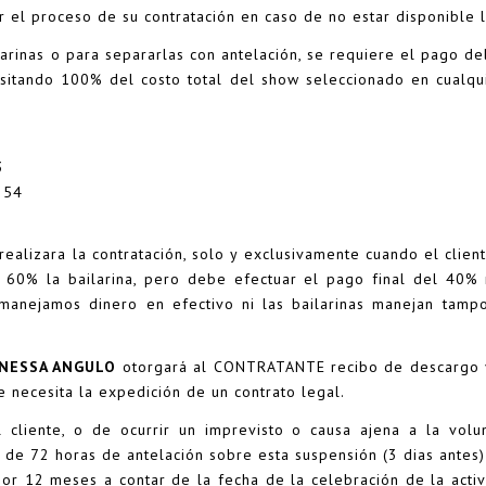
ar el proceso de su contratación en caso de no estar disponible la
ilarinas o para separarlas con antelación, se requiere el pago d
itando 100% del costo total del show seleccionado en cualqu
3
254
e realizara la contratación, solo y exclusivamente cuando el cl
 60% la bailarina, pero debe efectuar el pago final del 40%
anejamos dinero en efectivo ni las bailarinas manejan tampo
ANESSA ANGULO
otorgará al CONTRATANTE recibo de descargo y 
e necesita la expedición de un contrato legal.
 cliente, o de ocurrir un imprevisto o causa ajena a la vol
o de 72 horas de antelación sobre esta suspensión (3 dias ant
a por 12 meses a contar de la fecha de la celebración de la act