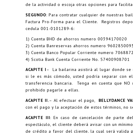
de la actividad o escoja otras opciones para facilit
SEGUNDO
: Para contratar cualquier de nuestras ba
Factura Pro-Forma para el Cliente.
Registros depos
cedula 001-0101289-6:
1) Cuenta BHD de ahorros numero 00394170020
2) Cuenta Banreservas ahorros numero 960285009
3) Cuenta Banco Popular Corriente numero 706887
4) Scotia Bank Cuenta Corriente No. 57400908701
ACAPITE I
– La bailarina asistirá al lugar donde s
si le es más cómodo, usted podría separar con el
transferencia bancaria. Tenga en cuenta que NO m
prohibido pagarle a ellas.
ACAPITE II.
– Al efectuar el pago,
BELLYDANCE V
con el pago y la aceptación de estos términos, no s
ACAPITE III
: En caso de cancelación de parte del
espectáculo, el cliente deberá avisar con un mínim
de crédito a favor del cliente, la cual será valid