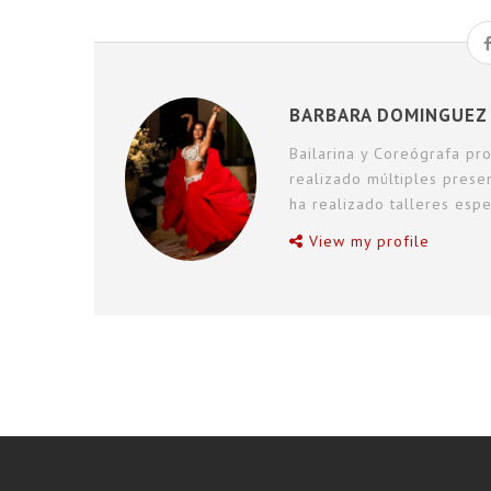
BARBARA DOMINGUEZ 
Bailarina y Coreógrafa pro
realizado múltiples prese
ha realizado talleres espe
View my profile