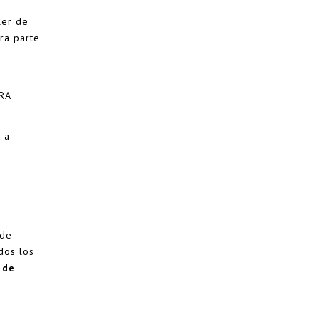
ler de
ra parte
RA
 a
 de
dos los
 de