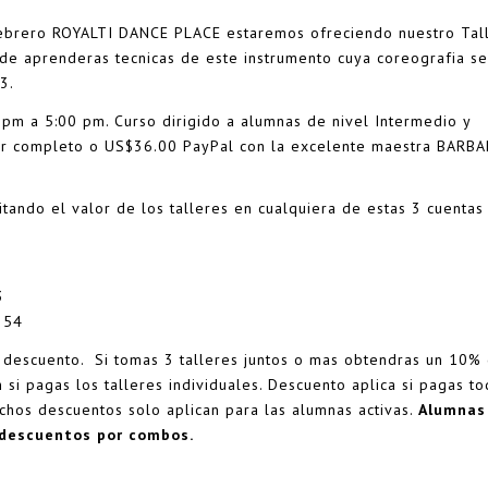
Febrero ROYALTI DANCE PLACE estaremos ofreciendo nuestro Tal
de aprenderas tecnicas de este instrumento cuya coreografia se
3.
m a 5:00 pm. Curso dirigido a alumnas de nivel Intermedio y
er completo o US$36.00 PayPal con la excelente maestra
BARBA
itando el valor de los talleres en cualquiera de estas 3 cuentas
3
254
e descuento. Si tomas 3 talleres juntos o mas obtendras un 10%
si pagas los talleres individuales. Descuento aplica si pagas to
ichos descuentos solo aplican para las alumnas activas.
Alumnas
 descuentos por combos.